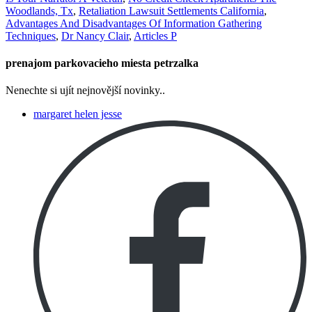
Woodlands, Tx
,
Retaliation Lawsuit Settlements California
,
Advantages And Disadvantages Of Information Gathering
Techniques
,
Dr Nancy Clair
,
Articles P
prenajom parkovacieho miesta petrzalka
Nenechte si ujít nejnovější novinky..
margaret helen jesse