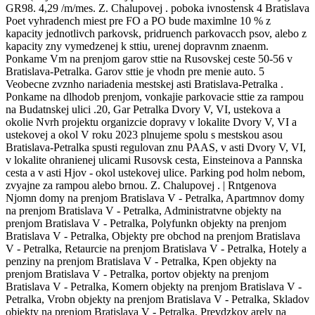
GR98. 4,29 /m/mes. Z. Chalupovej . poboka ivnostensk 4 Bratislava
Poet vyhradench miest pre FO a PO bude maximlne 10 % z
kapacity jednotlivch parkovsk, pridruench parkovacch psov, alebo z
kapacity zny vymedzenej k sttiu, urenej dopravnm znaenm.
Ponkame Vm na prenjom garov sttie na Rusovskej ceste 50-56 v
Bratislava-Petralka. Garov sttie je vhodn pre menie auto. 5
Veobecne zvznho nariadenia mestskej asti Bratislava-Petralka .
Ponkame na dlhodob prenjom, vonkajie parkovacie sttie za rampou
na Budatnskej ulici .20, Gar Petralka Dvory V, VI, ustekova a
okolie Nvrh projektu organizcie dopravy v lokalite Dvory V, VI a
ustekovej a okol V roku 2023 plnujeme spolu s mestskou asou
Bratislava-Petralka spusti regulovan znu PAAS, v asti Dvory V, VI,
v lokalite ohranienej ulicami Rusovsk cesta, Einsteinova a Pannska
cesta a v asti Hjov - okol ustekovej ulice. Parking pod holm nebom,
zvyajne za rampou alebo brnou. Z. Chalupovej . | Rntgenova
Njomn domy na prenjom Bratislava V - Petralka, Apartmnov domy
na prenjom Bratislava V - Petralka, Administratvne objekty na
prenjom Bratislava V - Petralka, Polyfunkn objekty na prenjom
Bratislava V - Petralka, Objekty pre obchod na prenjom Bratislava
V - Petralka, Retaurcie na prenjom Bratislava V - Petralka, Hotely a
penziny na prenjom Bratislava V - Petralka, Kpen objekty na
prenjom Bratislava V - Petralka, portov objekty na prenjom
Bratislava V - Petralka, Komern objekty na prenjom Bratislava V -
Petralka, Vrobn objekty na prenjom Bratislava V - Petralka, Skladov
objekty na prenjom Bratislava V - Petralka, Prevdzkov arely na