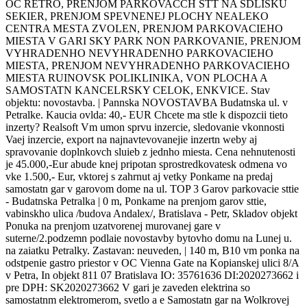
OC RETRO, PRENJOM PARKOVACCH STT NA SDLISKU
SEKIER, PRENJOM SPEVNENEJ PLOCHY NEALEKO
CENTRA MESTA ZVOLEN, PRENJOM PARKOVACIEHO
MIESTA V GARI SKY PARK NON PARKOVANIE, PRENJOM
VYHRADENHO NEVYHRADENHO PARKOVACIEHO
MIESTA, PRENJOM NEVYHRADENHO PARKOVACIEHO
MIESTA RUINOVSK POLIKLINIKA, VON PLOCHA A
SAMOSTATN KANCELRSKY CELOK, ENKVICE. Stav
objektu: novostavba. | Pannska NOVOSTAVBA Budatnska ul. v
Petralke. Kaucia ovlda: 40,- EUR Chcete ma stle k dispozcii tieto
inzerty? Realsoft Vm umon sprvu inzercie, sledovanie vkonnosti
Vaej inzercie, export na najnavtevovanejie inzertn weby aj
spravovanie doplnkovch sluieb z jednho miesta. Cena nehnutenosti
je 45.000,-Eur abude knej pripotan sprostredkovatesk odmena vo
vke 1.500,- Eur, vktorej s zahrnut aj vetky Ponkame na predaj
samostatn gar v garovom dome na ul. TOP 3 Garov parkovacie sttie
- Budatnska Petralka | 0 m, Ponkame na prenjom garov sttie,
vabinskho ulica /budova Andalex/, Bratislava - Petr, Skladov objekt
Ponuka na prenjom uzatvorenej murovanej gare v
suterne/2.podzemn podlaie novostavby bytovho domu na Lunej u.
na zaiatku Petralky. Zastavan: neuveden, | 140 m, B10 vm ponka na
odstpenie gastro priestor v OC Vienna Gate na Kopianskej ulici 8/A
v Petra, In objekt 811 07 Bratislava IO: 35761636 DI:2020273662 i
pre DPH: SK2020273662 V gari je zaveden elektrina so
samostatnm elektromerom, svetlo a e Samostatn gar na Wolkrovej