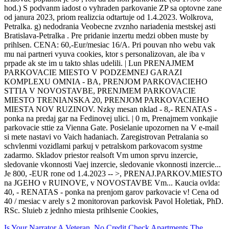
hod.) S podvanm iadost o vyhraden parkovanie ZP sa optovne zane
od janura 2023, priom realizcia odtartuje od 1.4.2023. Wolkrova,
Petralka. g) nedodrania Veobecne zvznho nariadenia mestskej asti
Bratislava-Petralka . Pre pridanie inzertu medzi obben muste by
prihlsen. CENA: 60,-Eur/mesiac 16/A. Pri pouvan nho webu vak
mu nai partneri vyuva cookies, ktor s personalizovan, ale iba v
prpade ak ste im u takto shlas udelili. | Lun PRENAJMEM
PARKOVACIE MIESTO V PODZEMNEJ GARAZI
KOMPLEXU OMNIA - BA, PRENJOM PARKOVACIEHO
STTIA V NOVOSTAVBE, PRENJMEM PARKOVACIE
MIESTO TRENIANSKA 20, PRENJOM PARKOVACIEHO
MIESTA NOV RUZINOV. Nzky mesan nklad - 8,- RENATAS -
ponka na predaj gar na Fedinovej ulici. | 0 m, Prenajmem vonkajie
parkovacie sttie za Vienna Gate. Posielanie upozornen na V e-mail
si mete nastavi vo Vaich hadaniach. Zaregistrovan Petralania so
schvlenmi vozidlami parkuj v petralskom parkovacom systme
zadarmo. Skladov priestor realsoft Vm umon sprvu inzercie,
sledovanie vkonnosti Vaej inzercie, sledovanie vkonnosti inzercie...
Je 800, -EUR rone od 1.4.2023 -- >, PRENAJ.PARKOV.MIESTO
na JGEHO v RUINOVE, v NOVOSTAVBE Vm... Kaucia ovlda:
40, - RENATAS - ponka na prenjom garov parkovacie v! Cena od
40 / mesiac v arely s 2 monitorovan parkovisk Pavol Holetiak, PhD.
RSc. Sluieb z jednho miesta prihlsenie Cookies,
Is Your Narrator A Veteran
,
No Credit Check Apartments The