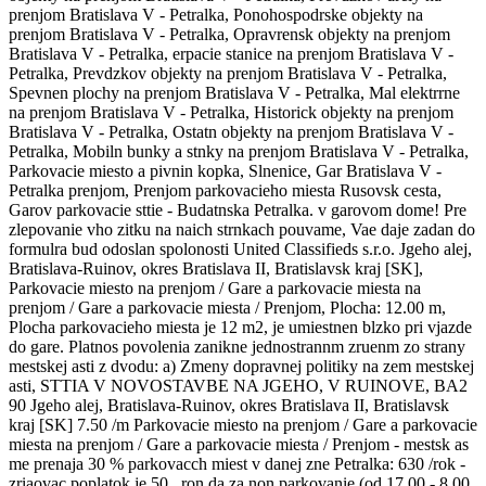
prenjom Bratislava V - Petralka, Ponohospodrske objekty na
prenjom Bratislava V - Petralka, Opravrensk objekty na prenjom
Bratislava V - Petralka, erpacie stanice na prenjom Bratislava V -
Petralka, Prevdzkov objekty na prenjom Bratislava V - Petralka,
Spevnen plochy na prenjom Bratislava V - Petralka, Mal elektrrne
na prenjom Bratislava V - Petralka, Historick objekty na prenjom
Bratislava V - Petralka, Ostatn objekty na prenjom Bratislava V -
Petralka, Mobiln bunky a stnky na prenjom Bratislava V - Petralka,
Parkovacie miesto a pivnin kopka, Slnenice, Gar Bratislava V -
Petralka prenjom, Prenjom parkovacieho miesta Rusovsk cesta,
Garov parkovacie sttie - Budatnska Petralka. v garovom dome! Pre
zlepovanie vho zitku na naich strnkach pouvame, Vae daje zadan do
formulra bud odoslan spolonosti United Classifieds s.r.o. Jgeho alej,
Bratislava-Ruinov, okres Bratislava II, Bratislavsk kraj [SK],
Parkovacie miesto na prenjom / Gare a parkovacie miesta na
prenjom / Gare a parkovacie miesta / Prenjom, Plocha: 12.00 m,
Plocha parkovacieho miesta je 12 m2, je umiestnen blzko pri vjazde
do gare. Platnos povolenia zanikne jednostrannm zruenm zo strany
mestskej asti z dvodu: a) Zmeny dopravnej politiky na zem mestskej
asti, STTIA V NOVOSTAVBE NA JGEHO, V RUINOVE, BA2
90 Jgeho alej, Bratislava-Ruinov, okres Bratislava II, Bratislavsk
kraj [SK] 7.50 /m Parkovacie miesto na prenjom / Gare a parkovacie
miesta na prenjom / Gare a parkovacie miesta / Prenjom - mestsk as
me prenaja 30 % parkovacch miest v danej zne Petralka: 630 /rok -
zriaovac poplatok je 50 , ron da za non parkovanie (od 17.00 - 8.00