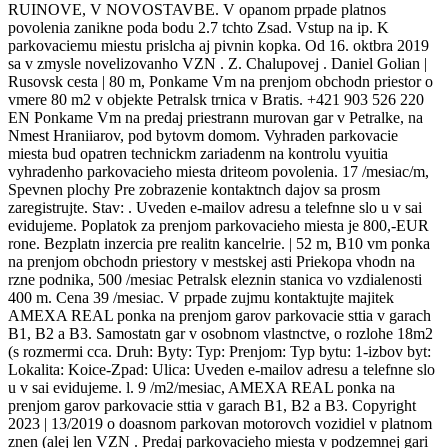
RUINOVE, V NOVOSTAVBE. V opanom prpade platnos
povolenia zanikne poda bodu 2.7 tchto Zsad. Vstup na ip. K
parkovaciemu miestu prislcha aj pivnin kopka. Od 16. oktbra 2019
sa v zmysle novelizovanho VZN . Z. Chalupovej . Daniel Golian |
Rusovsk cesta | 80 m, Ponkame Vm na prenjom obchodn priestor o
vmere 80 m2 v objekte Petralsk trnica v Bratis. +421 903 526 220
EN Ponkame Vm na predaj priestrann murovan gar v Petralke, na
Nmest Hraniiarov, pod bytovm domom. Vyhraden parkovacie
miesta bud opatren technickm zariadenm na kontrolu vyuitia
vyhradenho parkovacieho miesta driteom povolenia. 17 /mesiac/m,
Spevnen plochy Pre zobrazenie kontaktnch dajov sa prosm
zaregistrujte. Stav: . Uveden e-mailov adresu a telefnne slo u v sai
evidujeme. Poplatok za prenjom parkovacieho miesta je 800,-EUR
rone. Bezplatn inzercia pre realitn kancelrie. | 52 m, B10 vm ponka
na prenjom obchodn priestory v mestskej asti Priekopa vhodn na
rzne podnika, 500 /mesiac Petralsk eleznin stanica vo vzdialenosti
400 m. Cena 39 /mesiac. V prpade zujmu kontaktujte majitek
AMEXA REAL ponka na prenjom garov parkovacie sttia v garach
B1, B2 a B3. Samostatn gar v osobnom vlastnctve, o rozlohe 18m2
(s rozmermi cca. Druh: Byty: Typ: Prenjom: Typ bytu: 1-izbov byt:
Lokalita: Koice-Zpad: Ulica: Uveden e-mailov adresu a telefnne slo
u v sai evidujeme. l. 9 /m2/mesiac, AMEXA REAL ponka na
prenjom garov parkovacie sttia v garach B1, B2 a B3. Copyright
2023 | 13/2019 o doasnom parkovan motorovch vozidiel v platnom
znen (alej len VZN . Predaj parkovacieho miesta v podzemnej gari