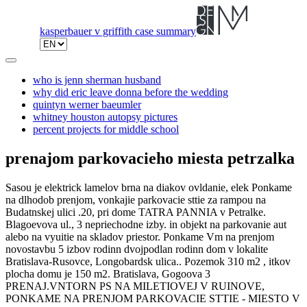
kasperbauer v griffith case summary
who is jenn sherman husband
why did eric leave donna before the wedding
quintyn werner baeumler
whitney houston autopsy pictures
percent projects for middle school
prenajom parkovacieho miesta petrzalka
Sasou je elektrick lamelov brna na diakov ovldanie, elek Ponkame
na dlhodob prenjom, vonkajie parkovacie sttie za rampou na
Budatnskej ulici .20, pri dome TATRA PANNIA v Petralke.
Blagoevova ul., 3 nepriechodne izby. in objekt na parkovanie aut
alebo na vyuitie na skladov priestor. Ponkame Vm na prenjom
novostavbu 5 izbov rodinn dvojpodlan rodinn dom v lokalite
Bratislava-Rusovce, Longobardsk ulica.. Pozemok 310 m2 , itkov
plocha domu je 150 m2. Bratislava, Gogoova 3
PRENAJ.VNTORN PS NA MILETIOVEJ V RUINOVE,
PONKAME NA PRENJOM PARKOVACIE STTIE - MIESTO V