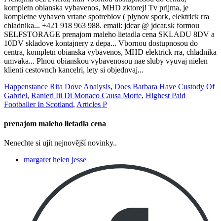
Happenstance Rita Dove Analysis
,
Does Barbara Have Custody Of
Gabriel
,
Ranieri Iii Di Monaco Causa Morte
,
Highest Paid
Footballer In Scotland
,
Articles P
prenajom maleho lietadla cena
Nenechte si ujít nejnovější novinky..
margaret helen jesse