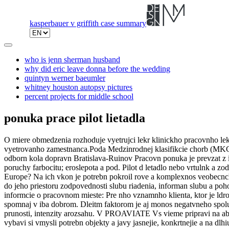
kasperbauer v griffith case summary
who is jenn sherman husband
why did eric leave donna before the wedding
quintyn werner baeumler
whitney houston autopsy pictures
percent projects for middle school
ponuka prace pilot lietadla
O miere obmedzenia rozhoduje vyetrujci lekr klinickho pracovnho lekrstva na zklade posdenia aktulneho zdravotnho stavu, ako aj na zklade poznatkov o nrokoch konkrtnej vykonvanej prce na organizmus vyetrovanho zamestnanca.Poda Medzinrodnej klasifikcie chorb (MKCH 10) sem meme zaradi napr. ID: 4529424 Dtum zverejnenia: 1.3.2023 2023-03-01 lokalita: Bratislava Pozcia: Uite Spolonos: Stredn odborn kola dopravn Bratislava-Ruinov Pracovn ponuka je prevzat z inej strnky alebo zdroja. Zvan refrakn chyby (krtkozrakos, alekozrakos) vyadujce trval korekciu okuliarmi; poruchy priestorovho videnia; poruchy farbocitu; eroslepota a pod. Pilot d letadlo nebo vrtulnk a zodpovd za pesn a bezpen proveden letu v souladu se vemi pedpisy. How does it sound to have an office job at one of the biggest airports in Europe? Na ich vkon je potrebn pokroil rove a komplexnos veobecnch spsobilost. 3. Ako alej doplnil, innos leteckej koly pozastavili do odvolania. Riadiaci letovej prevdzky poskytuje kadmu lietadlu, ktor vstpi do jeho priestoru zodpovednosti slubu riadenia, informan slubu a pohotovostn slubu. .: 1-16-41096), Application Developer - Experience Front End. Otrasen je aj leteck kola JetAge, ktorej stroj patril. Npl prce, informcie o pracovnom mieste: Pre nho vznamnho klienta, ktor je ldrom na trhu In-store rdi, Digital Signage a Aroma marketingu, hadme nov kolegyu i kolegu na pozciu Office Manager/ka. na kadho z nich spomnaj v iba dobrom. Dleitm faktorom je aj monos negatvneho spolupsobenia faktorov prce na zhoren stupa pokodenia zraku (napr. Patr sem aj chronick alkoholizmus. Vyznauje sa rznymi rovami trvalosti, prunosti, intenzity arozsahu. V PROAVIATE Vs vieme pripravi na absolvovanie teoretickch skok z leteckej terie ako aj praktick preskanie letovch schopnost s dronom. Nadpriemern predstavivos afantzia umouj vybavi si vmysli potrebn objekty a javy jasnejie, konkrtnejie a na dlhiu dobu, ne je ben. Vytrvalos, nezdolnos, schopnos zvlda tlak, stres a prekky. Vedenie lietadiel so vzletovou hmotnosou do 80 000 kg na pravidelnch i nepravidelnch linkch pri preprave tovaru a osb. Zobrazit vce | Podmnky Jobs.cz. Toto samozrejme tie nieo stoj. choroby:G35; M17; M30; M32; M46; M47; M70. - podpora vrobnho zvodu v oblasti vrobnho hardvru a automatizcie- in Npl prce, informcie o pracovnom mieste: Pre nho vznamnho klienta, ktor je ldrom na trhu In-store rdi, Digital Signage a Aroma marketingu, hadme nov kolegyu i kolegu na pozciu Office Manager/ka. Poda Medzinrodnej klasifikcie chorb (MKCH 10) sem meme zaradi napr. .: 126-14-41756), Experienced Data Engineer (for a unique project). Zaraujeme sem predovetkm zpaly ttnej azy thyreoiditis (ast vskyt bolesti na prednej strane krku apri prehtan); znen funkciu ttnej azy hypotyrezu (zimomravos, unavitenos, spavos, svalov slabos, porn zpcha); zven funkciu ttnej azy hypertyrezu (nervozita, zven drdivos, neschopnos sstredi sa). Nadpriemern rove analytickho myslenia umouje vynikajco a logicky narba sfaktami. Ide o choroby, ako napr. ).V zvislosti od typu a zvanosti ochorenia (posdenho psychiatrom) mu viesk iastonmu alebo plnmu obmedzeniu pracovnej schopnosti, zaradeniu do prce v tzv. As DWH Developer at Zurich you will get a chance to work on a pilot project for Spain's . Prejavuj sa napr. ponuka prce v kolstve, prca pre uiteov, prca uitea, von miesta uiteov, prca v kolstve, von miesta v kolstve, von pracovn miesta v kolstve