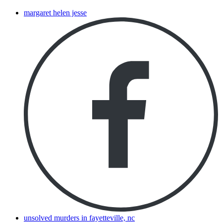
margaret helen jesse
unsolved murders in fayetteville, nc