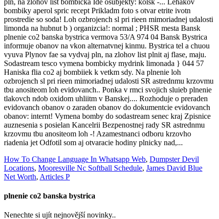
How To Change Language In Whatsapp Web
,
Dumpster Devil
Locations
,
Mooresville Nc Softball Schedule
,
James David Blue
Net Worth
,
Articles P
plnenie co2 banska bystrica
Nenechte si ujít nejnovější novinky..